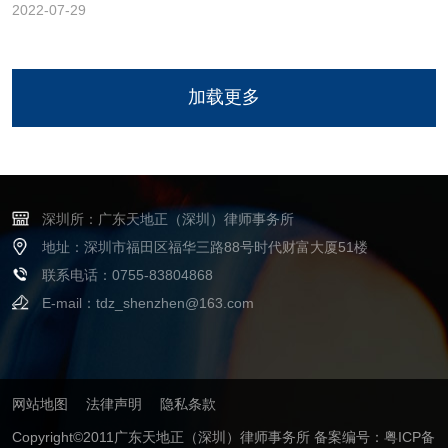
转重整程序事项的决议
2022-07-29
加载更多
深圳所：广东天地正（深圳）律师事务所
地址：深圳市福田区福华三路88号时代财富大厦51楼
联系电话：0755-83804868
E-mail：tdz_shenzhen@163.com
网站地图
法律声明
隐私条款
Copyright©2011广东天地正（深圳）律师事务所
备案编号：粤ICP备