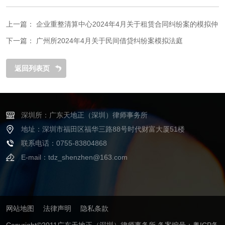
上一篇：
企业重整清算中心2024年4月关于租赁合同纠纷案的模拟仲
裁
下一篇：
广州所2024年4月关于民间借贷纠纷案模拟法庭
返回列表页
深圳所：广东天地正（深圳）律师事务所
地址：深圳市福田区福华三路88号时代财富大厦51楼
联系电话：0755-83804868
E-mail：tdz_shenzhen@163.com
网站地图
法律声明
隐私条款
Copyright©2011广东天地正（深圳）律师事务所
备案编号：粤ICP备